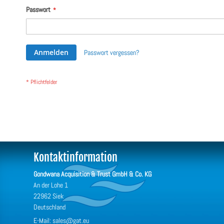
Passwort
Anmelden
Passwort vergessen?
Kontaktinformation
Gondwana Acquisition & Trust GmbH & Co. KG
An der Lohe 1
22962 Siek
Deutschland
E-Mail: sales@gat.eu