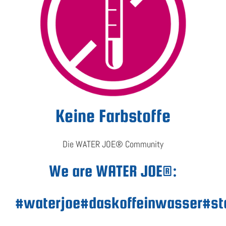
Keine
Farbstoffe
Die WATER JOE® Community
We are WATER JOE®:
#waterjoe
#daskoffeinwasser
#st