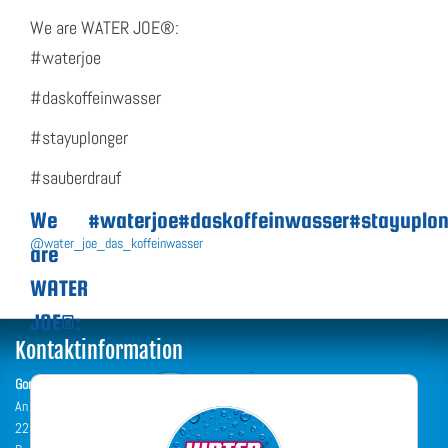
We are WATER JOE®:
#waterjoe
#daskoffeinwasser
#stayuplonger
#sauberdrauf
We
#waterjoe
#daskoffeinwasser
#stayuplon
@water_joe_das_koffeinwasser
are
WATER
JOE®:
Kontaktinformation
Gondwana Acquisition & Trust GmbH & Co. KG
An der Lohe 1
22962 Siek