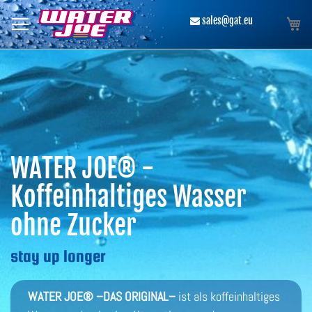
Direkt
zum
Me
​ sales@gat.eu
Inhalt
WATER JOE® -
Koffeinhaltiges Wasser
ohne Zucker
stay up longer
WATER JOE® –DAS ORIGINAL–
ist als koffeinhaltiges