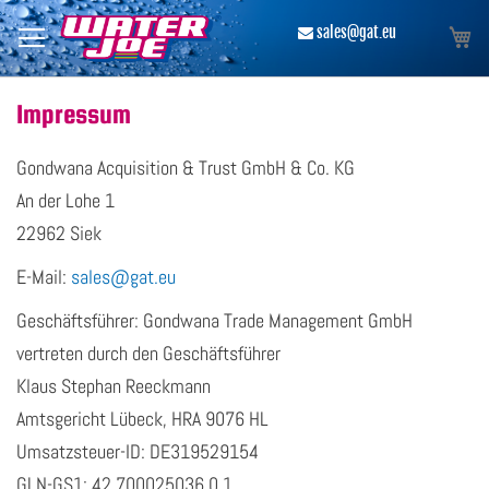
Direkt
zum
Me
​ sales@gat.eu
Inhalt
Impressum
Gondwana Acquisition & Trust GmbH & Co. KG
An der Lohe 1
22962 Siek
E-Mail:
sales@gat.eu
Geschäftsführer: Gondwana Trade Management GmbH
vertreten durch den Geschäftsführer
Klaus Stephan Reeckmann
Amtsgericht Lübeck, HRA 9076 HL
Umsatzsteuer-ID: DE319529154
GLN-GS1: 42 700025036 0 1