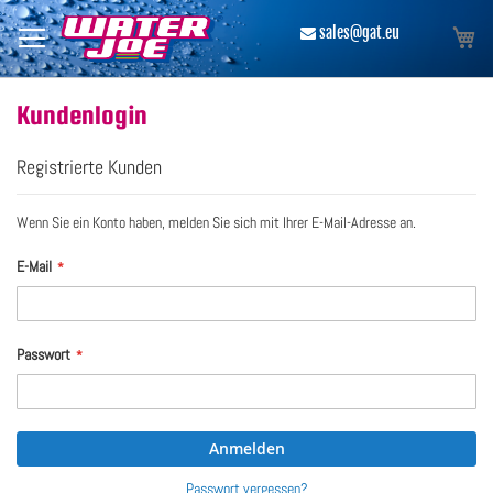
Direkt
zum
Me
​ sales@gat.eu
Inhalt
Kundenlogin
Registrierte Kunden
Wenn Sie ein Konto haben, melden Sie sich mit Ihrer E-Mail-Adresse an.
E-Mail
Passwort
Anmelden
Passwort vergessen?